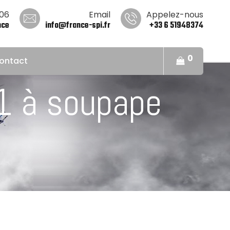
006
Email
Appelez-nous
nce
info@france-spi.fr
+33 6 51948374
0
ontact
1 à soupape