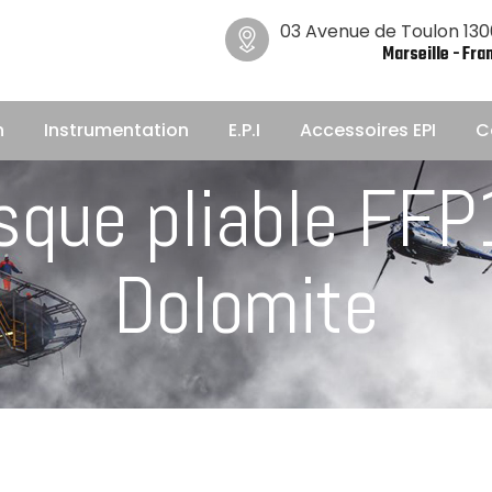
03 Avenue de Toulon 13
Marseille - Fra
n
Instrumentation
E.P.I
Accessoires EPI
C
que pliable FFP
Dolomite