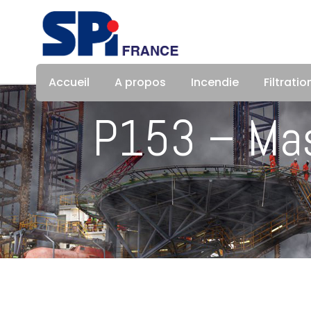
Accueil
A propos
Incendie
Filtratio
P153 – Mas