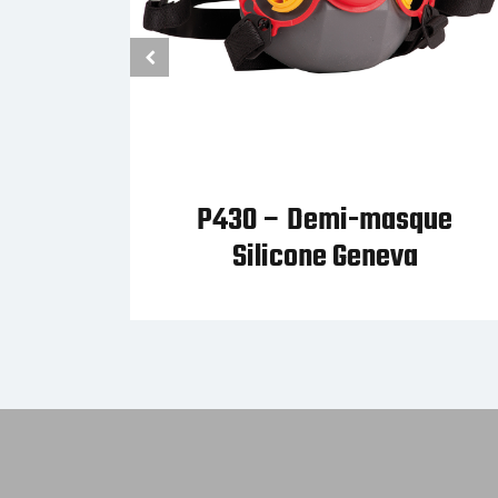
que
P418 – Kit Masque Auck