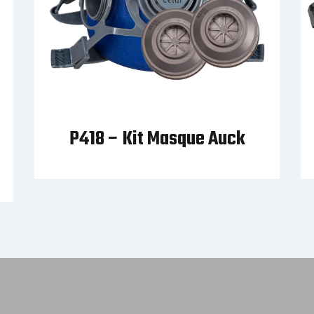
P440 –