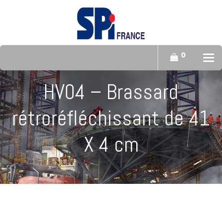
0
To
HV04 – Brassard
rétroréfléchissant de 41
X 4 cm