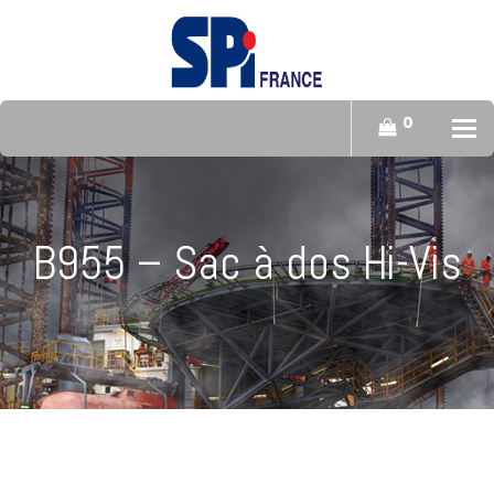
0
To
B955 – Sac à dos Hi-Vis