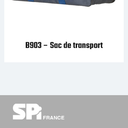
c de transport
B904 – Sac à
ha