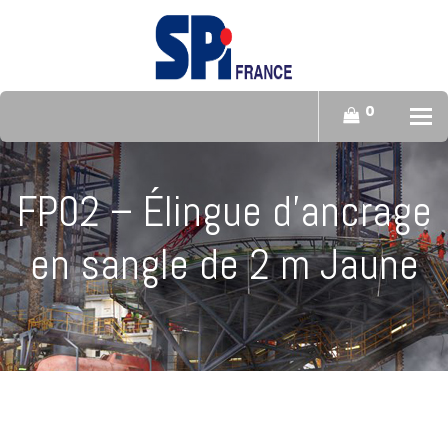
0
To
FP02 – Élingue d’ancrage
en sangle de 2 m Jaune