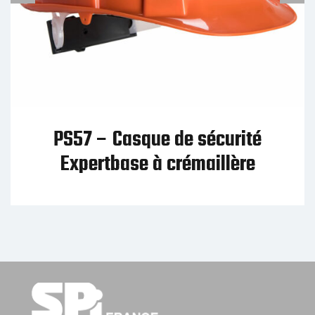
PW93 – Serre-tête avec écran
grillagé