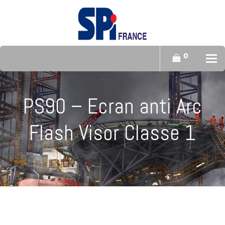
0
To
PS90 – Ecran anti Arc
Flash Visor Classe 1