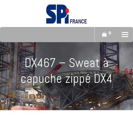
0
To
DX467 – Sweat à
capuche zippé DX4